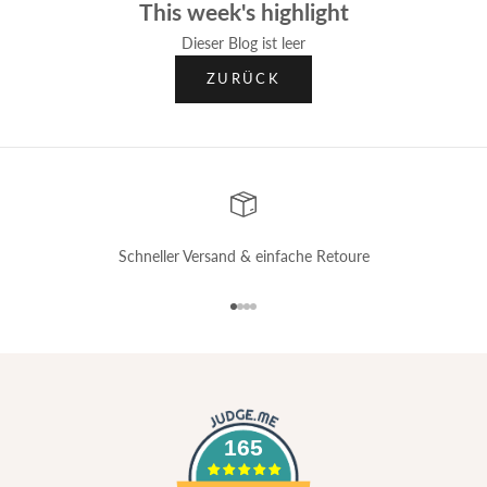
This week's highlight
Dieser Blog ist leer
ZURÜCK
Schneller Versand & einfache Retoure
Gehe zu Element 1
Gehe zu Element 2
Gehe zu Element 3
Gehe zu Element 4
165